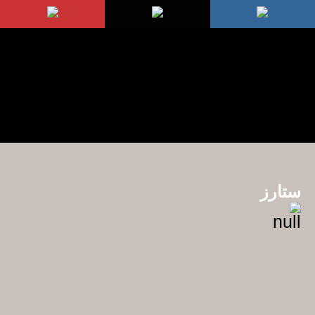
ستارز